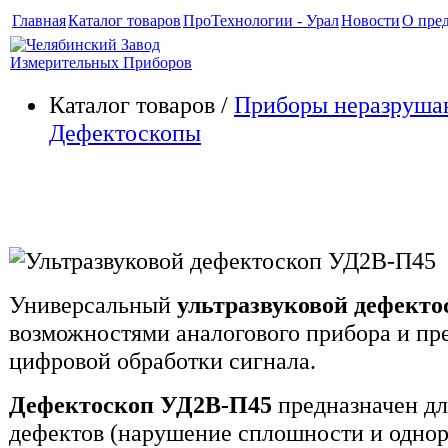
Главная
Каталог товаров
ПроТехнологии - Урал
Новости
О пре
Каталог товаров /
Приборы неразруша
Дефектоскопы
Ультразвуковой дефектоскоп
Универсальный
ультразвуковой дефект
возможностями аналогового прибора и п
цифровой обработки сигнала.
Дефектоскоп УД2В-П45
предназначен д
дефектов (нарушение сплошности и однор