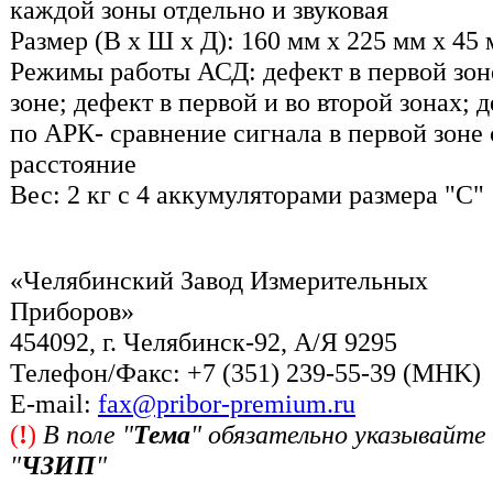
каждой зоны отдельно и звуковая
Размер (В x Ш x Д): 160 мм x 225 мм x 45
Режимы работы АСД: дефект в первой зоне
зоне; дефект в первой и во второй зонах; д
по АРК- сравнение сигнала в первой зоне 
расстояние
Вес: 2 кг с 4 аккумуляторами размера "С"
«Челябинский Завод Измерительных
Приборов»
454092, г. Челябинск-92, А/Я 9295
Телефон/Факс: +7 (351) 239-55-39 (MHK)
Е-mail:
fax@pribor-premium.ru
(
!
)
В поле "
Тема
" обязательно указывайте
"
ЧЗИП
"