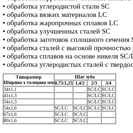
• обработка углеродистой стали SC
• обработка вязких материалов LC
• обработка жаропрочных сплавов LC
• обработка улучшенных сталей SC
• обработка заготовок сплошного сечения
• обработка сталей с высокой прочностью
• обработка сплавов на основе никеля SC
• обработка углеродистых сталей с твердо
Шаг зуба
Типоразмер
Ширина х толщина мм
0,75/1,25
1,4/2
2/3
3/4
34х1,1
SC/LC
SC/LC
41х1,3
SC/LC
SC/LC
54х1,3
SC/LC
SC/LC
54х1,6
SC/LC
SC/LC
SC/LC
SC/LC
67х1,6
SC/LC
SC/LC
80х1,6
SC/LC
SC/LC