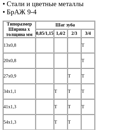
• Стали и цветные металлы
• БрАЖ 9-4
Типоразмер
Шаг зуба
Ширина х
0,85/1,15
1,4/2
2/3
3/4
толщина мм
13х0,8
T
20х0,8
T
27х0,9
T
T
34х1,1
T
T
T
41х1,3
T
T
T
54х1,3
T
T