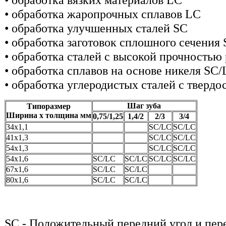
• обработка жаропрочных сплавов LC
• обработка улучшенных сталей SC
• обработка заготовок сплошного сечения
• обработка сталей с высокой прочностью
• обработка сплавов на основе никеля SC
• обработка углеродистых сталей с твердо
Шаг зуба
Типоразмер
Ширина х толщина мм
0,75/1,25
1,4/2
2/3
3/4
34х1,1
SC/LC
SC/LC
41х1,3
SC/LC
SC/LC
54х1,3
SC/LC
SC/LC
54х1,6
SC/LC
SC/LC
SC/LC
SC/LC
67х1,6
SC/LC
SC/LC
80х1,6
SC/LC
SC/LC
SC - Положительный передний угол и пере