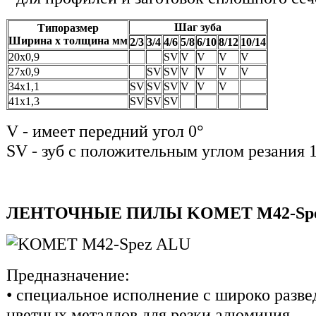
Шаг зуба
Типоразмер
Ширина х толщина мм
2/3
3/4
4/6
5/8
6/10
8/12
10/14
20х0,9
SV
V
V
V
V
27х0,9
SV
SV
V
V
V
V
34х1,1
SV
SV
SV
V
V
V
41х1,3
SV
SV
SV
V - имеет передний угол 0°
SV - зуб с положительным углом резания 
ЛЕНТОЧНЫЕ ПИЛЫ KOMET M42-Spe
Предназначение:
• специальное исполнение с широко разве
цветных металлов для резки алюминия