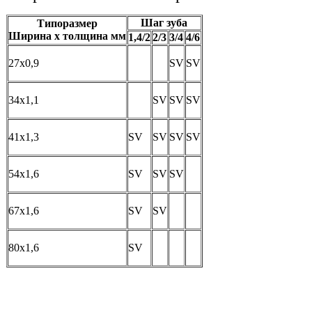
Шаг зуба
Типоразмер
Ширина х толщина мм
1,4/2
2/3
3/4
4/6
27х0,9
SV
SV
34х1,1
SV
SV
SV
41х1,3
SV
SV
SV
SV
54х1,6
SV
SV
SV
67х1,6
SV
SV
80х1,6
SV