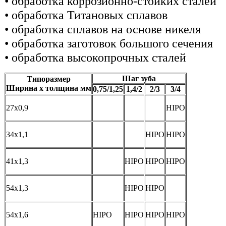
• обработка коррозионно-стойких сталей
• обработка Титановых сплавов
• обработка сплавов на основе никеля
• обработка заготовок большого сечения
• обработка высокопрочных сталей
Шаг зуба
Типоразмер
Ширина х толщина мм
0,75/1,25
1,4/2
2/3
3/4
27х0,9
HIPO
34х1,1
HIPO
HIPO
41х1,3
HIPO
HIPO
HIPO
54х1,3
HIPO
HIPO
54х1,6
HIPO
HIPO
HIPO
HIPO