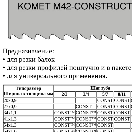
Предназначение:
• для резки балок
• для резки профилей поштучно и в пакете
• для универсального применения.
Шаг зуба
Типоразмер
Ширина х толщина мм
2/3
3/4
5/7
8/11
20х0,9
CONST
CONST
27х0,9
CONST
CONST
CONST
34х1,1
CONST™
CONST™
CONST
CONST
41х1,3
CONST™
CONST™
CONST
CONST
54х1,3
CONST™
CONST™
CONST
54х1,6
CONST™
CONST™
CONST