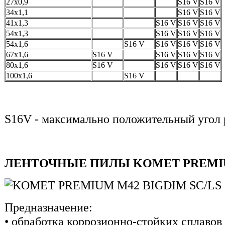
27х0,9
S16 V
S16 V
34х1,1
S16 V
S16 V
41х1,3
S16 V
S16 V
S16 V
54х1,3
S16 V
S16 V
S16 V
54х1,6
S16 V
S16 V
S16 V
S16 V
67х1,6
S16 V
S16 V
S16 V
S16 V
80х1,6
S16 V
S16 V
S16 V
S16 V
100х1,6
S16 V
S16V - максимально положительный угол 
ЛЕНТОЧНЫЕ ПИЛЫ KOMET PREMIUM
Предназначение:
• обработка коррозионно-стойких сплавов