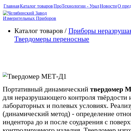
Главная
Каталог товаров
ПроТехнологии - Урал
Новости
О пре
Каталог товаров /
Приборы неразруша
Твердомеры переносные
Твердомер МЕТ-Д1
Портативный динамический
твердомер 
для неразрушающего контроля твёрдости и
лабораторных и полевых условиях. Реализ
(динамический метод) - определение отн
индентора до и после соударения с повер
контролируемого изделия. Твердомер изгот