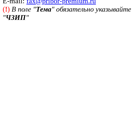
Е-mail:
fax@pribor-premium.ru
(
!
)
В поле "
Тема
" обязательно указывайте
"
ЧЗИП
"