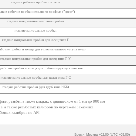
гладкие рабочие пробки и кольца
адкие рабочие пробки неполного профиля ("крест")
гладкие контрольные неполные пробки
гладкие контрольные пробки
гладкие контрольные пробки для колец типа Г
абочие пробки и кольца для уплотнительного уступа муфт
гладкие контрольные пробки для колец типа Г-У
 рабочие пробки и кольца для стабилизирующих поясков
гладкие контрольные пробки для колец типа Г-С
гладкие рабочие пробки (для труб типа НКБ)
ля резьбы, а также гладких с диапазоном от 1 мм до 800 мм
, а также резьбовых калибров по чертежам Заказчика
бовых калибров по API
Время: Москва +02:00 (UTC +05:00)