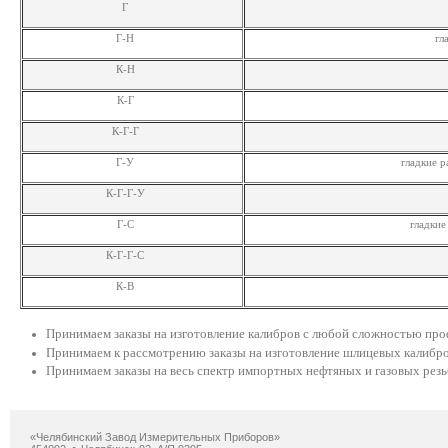
Г
Г-Н
гл
К-Н
К-Г
К-Г-Г
Г-У
гладкие р
К-Г-Г-У
Г-С
гладкие
К-Г-Г-С
К-В
Принимаем заказы на изготовление калибров с любой сложностью профи
Принимаем к рассмотрению заказы на изготовление шлицевых калибров
Принимаем заказы на весь спектр импортных нефтяных и газовых резь
«Челябинский Завод Измерительных Приборов»